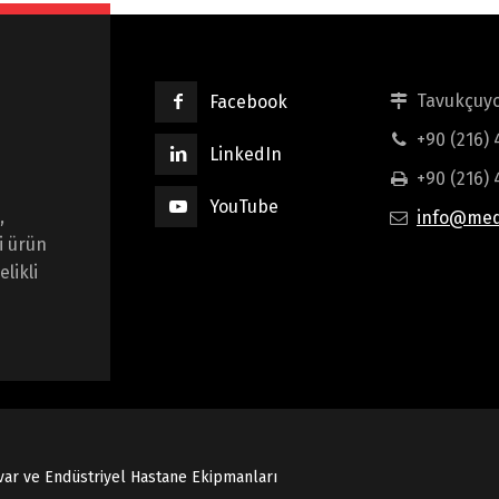
Tavukçuyo
Facebook
+90 (216)
LinkedIn
+90 (216) 
YouTube
,
info@med
i ürün
likli
var ve Endüstriyel Hastane Ekipmanları