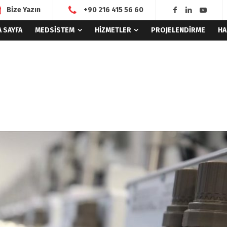
Bize Yazın
+90 216 415 56 60
A SAYFA
MEDSİSTEM
HİZMETLER
PROJELENDİRME
HA
Home
Genel
ARÇELİK’TEN SONRA ASELSAN’ DA DA ÜRETİM