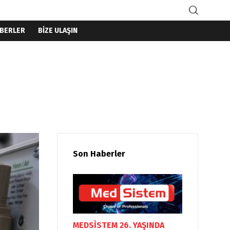
BERLER
BİZE ULAŞIN
İ DEVAM EDEN SOLUNUM CİHAZI TEST SİSTEMLERİNİ DEVREYE ALDIK
Son Haberler
MEDSİSTEM 26. YAŞINDA