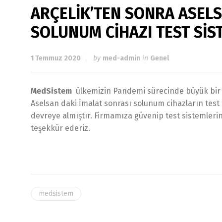
ARÇELİK’TEN SONRA ASELS
SOLUNUM CİHAZI TEST SİS
1 Temmuz 2020
by
med-admin
in
Genel
MedSistem
ülkemizin Pandemi sürecinde büyük bir ba
Aselsan daki İmalat sonrası solunum cihazların test 
devreye almıştır.
Firmamıza güvenip test sistemleri
teşekkür ederiz.
medsistem