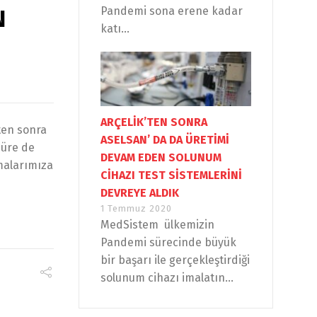
Pandemi sona erene kadar
N
katı...
ARÇELİK’TEN SONRA
ten sonra
ASELSAN’ DA DA ÜRETİMİ
süre de
DEVAM EDEN SOLUNUM
malarımıza
CİHAZI TEST SİSTEMLERİNİ
DEVREYE ALDIK
1 Temmuz 2020
MedSistem ülkemizin
Pandemi sürecinde büyük
bir başarı ile gerçekleştirdiği
solunum cihazı imalatın...