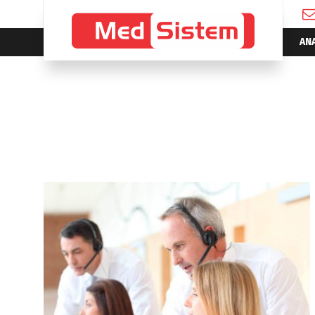
AN
WaveBank Call Center Training