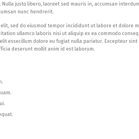
e; Nulla justo libero, laoreet sed mauris in, accumsan interdu
accumsan nunc hendrerit.
 elit, sed do eiusmod tempor incididunt ut labore et dolore 
itation ullamco laboris nisi ut aliquip ex ea commodo conseq
lit essecillum dolore eu fugiat nulla pariatur. Excepteur sint
ficia deserunt mollit anim id est laborum.
m.
quam.
ui.
equat.