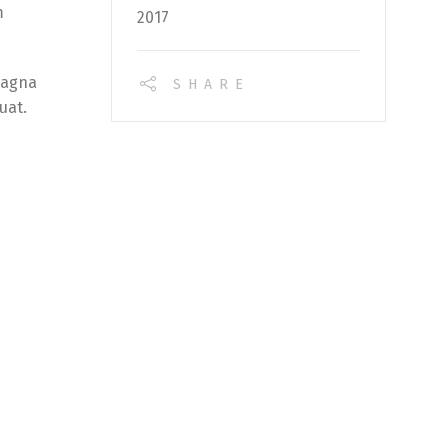
m
2017
magna
SHARE
uat.