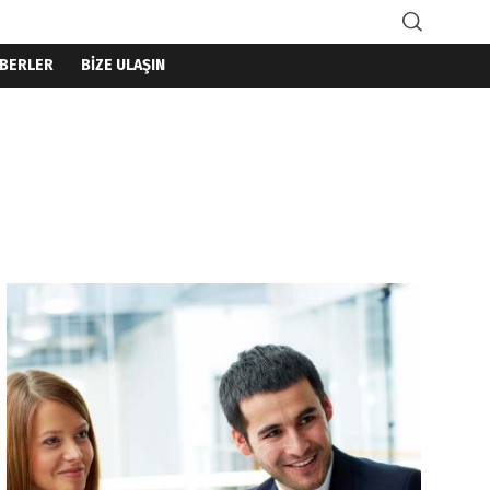
BERLER
BİZE ULAŞIN
Home
Training
WaveBank Call Center Training