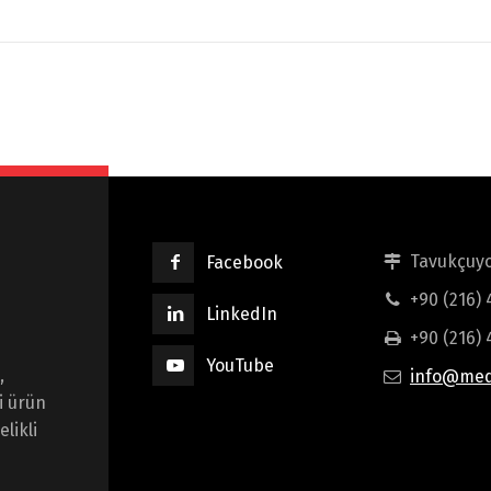
Tavukçuyo
Facebook
+90 (216)
LinkedIn
+90 (216) 
YouTube
,
info@med
i ürün
likli