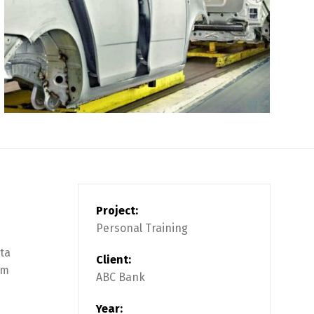
Project:
Personal Training
rta
Client:
am
ABC Bank
Year: