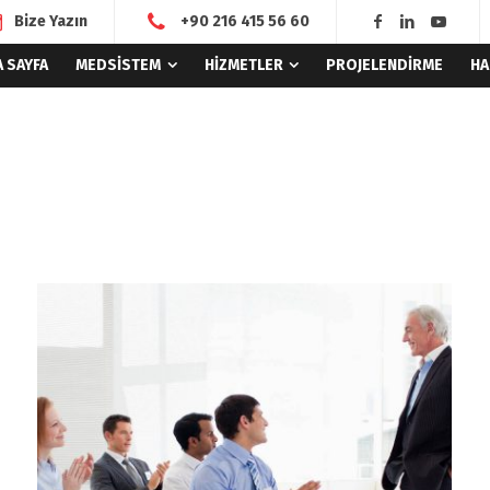
Bize Yazın
+90 216 415 56 60
A SAYFA
MEDSİSTEM
HİZMETLER
PROJELENDİRME
HA